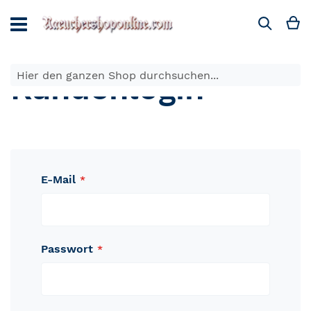
Direkt
zum
M
Suche
Inhalt
Kundenlogin
E-Mail
Passwort