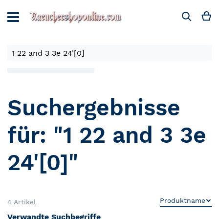
Direkt
zum
M
Suche
Inhalt
Einkaufen nach
Suchergebnisse
für: "1 22 and 3 3e
24'[0]"
4
Artikel
Verwandte Suchbegriffe