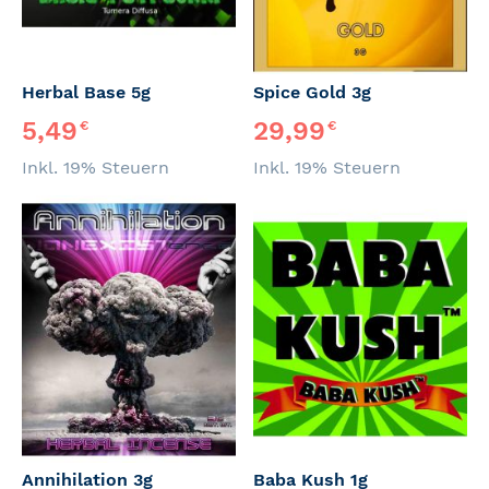
Herbal Base 5g
Spice Gold 3g
5,49
29,99
€
€
Inkl. 19% Steuern
Inkl. 19% Steuern
Annihilation 3g
Baba Kush 1g